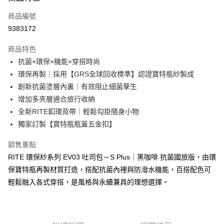
信用卡一次付款
商品編號
超商取貨付款
9383172
LINE Pay
商品特色
Apple Pay
抗菌×環保×機能×穿搭時尚
環保再製｜採用【GRS全球回收標準】認證寶特瓶紗製成
街口支付
創新抗菌塗層內裏｜有效阻止細菌孳生
悠遊付
增加多夾層適合旅行收納
全新RITE釦環背帶｜輕鬆勾掛隨身小物
AFTEE先享後付
獨家訂製【寶特瓶瓶蓋五金扣】
相關說明
【關於「AFTEE先享後付」】
銷售重點
ATM付款
AFTEE先享後付是「在收到商品之後才付款」的支付方式。 讓您購物簡單
便利好安心！
RITE 環保紗系列 EV03 吐司包－S Plus｜黑咖啡 抗菌國旅版，由環
１．簡單：不需註冊會員、不需綁卡、不需儲值。
保寶特瓶再製材質打造，搭配抗菌內裡與防潑水機能，百搭配色可
運送方式
２．便利：只要手機號碼，簡訊認證，即可結帳。
輕鬆融入各式穿搭，是風格與永續兼具的理想選擇。
３．安心：先確認商品／服務後，再付款。
全家取貨付款
每筆NT$60，滿NT$1,000(含以上)免運費
【「AFTEE先享後付」結帳流程】
１．於結帳方式選擇「AFTEE先享後付」後，將跳轉至「AFTEE先享後付」
付款後全家取貨
結帳頁面，進行簡訊認證並確認金額後，即可完成結帳。