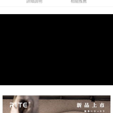
詳細說明
相關推薦
２．訂單成立數日內，您將收到繳費通知簡訊。
每筆NT$60，滿NT$1,000(含以上)免運費
３．收到繳費通知簡訊後14天內，點擊此簡訊中的連結，可透過四大超商／
ATM／網路銀行／等多元方式進行付款，方視為交易完成。
萊爾富取貨付款
※ 請注意：結帳手續完成當下不需立刻繳費，但若您需要取消訂單，請聯絡
每筆NT$100
購買商品的店家。未經商家同意取消之訂單仍視為有效，需透過AFTEE先享
後付繳納相關費用。
付款後萊爾富取貨
※ 交易是否成功請以「AFTEE先享後付 」之結帳頁面顯示為準，若有關於
是否繳費成功／繳費後需取消欲退款等相關疑問，請聯繫「AFTEE先享後付
每筆NT$100
客戶支援中心」
https://netprotections.freshdesk.com/support/home
7-11取貨付款
【注意事項】
１．透過由恩沛科技股份有限公司提供之「AFTEE先享後付」服務完成之交
每筆NT$60，滿NT$1,000(含以上)免運費
易，需依本服務之必要範圍內提供個人資料，並將交易相關給付款項請求債
權轉讓予恩沛科技股份有限公司。
付款後7-11取貨
２．關於個人資料處理事宜，請瀏覽以下網址：
每筆NT$60，滿NT$888(含以上)免運費
https://aftee.tw/terms/#terms3
３．未成年的使用者請事先徵得法定代理人或監護人之同意方可使用
通盈貨運宅配
「AFTEE先享後付」，若未經同意申辦者引起之損失，本公司不負相關責
任。
每筆NT$120
４．使用「AFTEE先享後付」時，將依據個別帳號之用戶狀況，依本公司即
時審查核予不同之上限額度；若仍有額度不足之情形，本公司將視審查結果
海外／順豐到付運費
查看運費
請求用戶進行身份認證。
５．嚴禁一人註冊多個帳號或使用他人資訊註冊。若發現惡意使用之情形，
恩沛科技股份有限公司將有權停止該用戶之使用額度並採取法律行動。