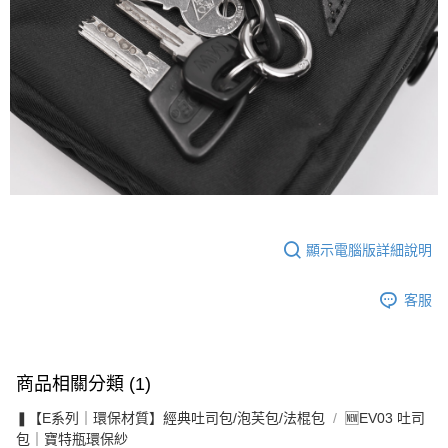
顯示電腦版詳細說明
客服
商品相關分類 (1)
❚【E系列｜環保材質】經典吐司包/泡芙包/法棍包
🆕EV03 吐司
包｜寶特瓶環保紗