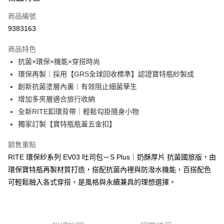
信用卡一次付款
商品編號
超商取貨付款
9383163
LINE Pay
商品特色
Apple Pay
抗菌×環保×機能×穿搭時尚
環保再製｜採用【GRS全球回收標準】認證寶特瓶紗製成
街口支付
創新抗菌塗層內裏｜有效阻止細菌孳生
悠遊付
增加多夾層適合旅行收納
全新RITE釦環背帶｜輕鬆勾掛隨身小物
AFTEE先享後付
獨家訂製【寶特瓶瓶蓋五金扣】
相關說明
【關於「AFTEE先享後付」】
銷售重點
ATM付款
AFTEE先享後付是「在收到商品之後才付款」的支付方式。 讓您購物簡單
便利好安心！
RITE 環保紗系列 EV03 吐司包－S Plus｜奶酥厚片 抗菌國旅版，由
１．簡單：不需註冊會員、不需綁卡、不需儲值。
環保寶特瓶再製材質打造，搭配抗菌內裡與防潑水機能，百搭配色
運送方式
２．便利：只要手機號碼，簡訊認證，即可結帳。
可輕鬆融入各式穿搭，是風格與永續兼具的理想選擇。
３．安心：先確認商品／服務後，再付款。
全家取貨付款
每筆NT$60，滿NT$1,000(含以上)免運費
【「AFTEE先享後付」結帳流程】
１．於結帳方式選擇「AFTEE先享後付」後，將跳轉至「AFTEE先享後付」
付款後全家取貨
結帳頁面，進行簡訊認證並確認金額後，即可完成結帳。