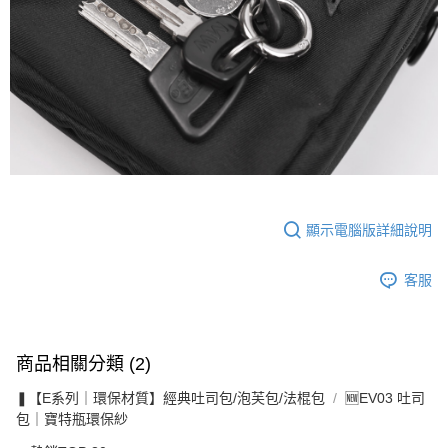
顯示電腦版詳細說明
客服
商品相關分類 (2)
❚【E系列｜環保材質】經典吐司包/泡芙包/法棍包
🆕EV03 吐司
包｜寶特瓶環保紗