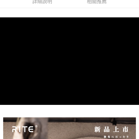
詳細說明
相關推薦
２．訂單成立數日內，您將收到繳費通知簡訊。
每筆NT$60，滿NT$1,000(含以上)免運費
３．收到繳費通知簡訊後14天內，點擊此簡訊中的連結，可透過四大超商／
ATM／網路銀行／等多元方式進行付款，方視為交易完成。
萊爾富取貨付款
※ 請注意：結帳手續完成當下不需立刻繳費，但若您需要取消訂單，請聯絡
每筆NT$100
購買商品的店家。未經商家同意取消之訂單仍視為有效，需透過AFTEE先享
後付繳納相關費用。
付款後萊爾富取貨
※ 交易是否成功請以「AFTEE先享後付 」之結帳頁面顯示為準，若有關於
是否繳費成功／繳費後需取消欲退款等相關疑問，請聯繫「AFTEE先享後付
每筆NT$100
客戶支援中心」
https://netprotections.freshdesk.com/support/home
7-11取貨付款
【注意事項】
１．透過由恩沛科技股份有限公司提供之「AFTEE先享後付」服務完成之交
每筆NT$60，滿NT$1,000(含以上)免運費
易，需依本服務之必要範圍內提供個人資料，並將交易相關給付款項請求債
權轉讓予恩沛科技股份有限公司。
付款後7-11取貨
２．關於個人資料處理事宜，請瀏覽以下網址：
每筆NT$60，滿NT$888(含以上)免運費
https://aftee.tw/terms/#terms3
３．未成年的使用者請事先徵得法定代理人或監護人之同意方可使用
通盈貨運宅配
「AFTEE先享後付」，若未經同意申辦者引起之損失，本公司不負相關責
任。
每筆NT$120
４．使用「AFTEE先享後付」時，將依據個別帳號之用戶狀況，依本公司即
時審查核予不同之上限額度；若仍有額度不足之情形，本公司將視審查結果
海外／順豐到付運費
查看運費
請求用戶進行身份認證。
５．嚴禁一人註冊多個帳號或使用他人資訊註冊。若發現惡意使用之情形，
恩沛科技股份有限公司將有權停止該用戶之使用額度並採取法律行動。