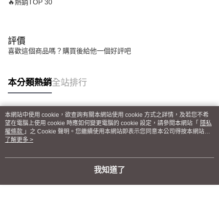
🔥熱銷TOP 30
評價
喜歡這個商品嗎？購買後給他一個好評吧
本分類熱銷
全站排行
本網站中使用 cookie，欲查詢有關本網站使用 cookie 方式之詳情，及若您不希
熱門標籤
望在電腦上使用 cookie 時應如何變更電腦的 cookie 設定，請參閱本網站「
隱私
權條款
」之 Cookie 聲明。您繼續使用本網站即表示您同意本公司得按本網站使
用條款之 Cookie 聲明使用 cookie。
了解更多 >
我知道了