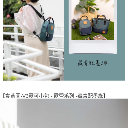
【實背圖-V3露可小包 - 露營系列 -
藏青配墨綠
】