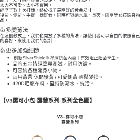
太大不可愛、太小不實用，
經歷了數十次打樣，終於找了最剛好的黃金尺寸，
後背、側背、手提一樣好看，同時可容納水瓶、長夾、雨傘等女孩隨身物
品。
👍
多變背法
在這個款式上，我們也開放了多種的背法，讓使用者可以自由的依照自己
的喜好，來使用我們的設計。
👍
更多加強細節
創新SilverShield® 塗層抗菌內裏｜有效阻止細菌孳生。
品牌五金皆經鹽霧測試，耐用防鏽。
可容納各種隨身小物。
兩用背帶 休閒後背 / 可愛側背 輕鬆變換。
420D尼龍布料，堅持防潑水、抗污。
【V3露可小包-露營系列-系列全色圖】