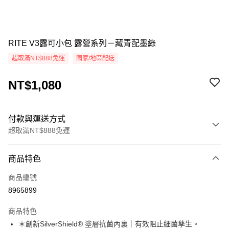
RITE V3露可小包 露營系列－藏青配墨綠
超取滿NT$888免運
國家/地區配送
NT$1,080
付款與運送方式
超取滿NT$888免運
付款方式
商品特色
信用卡一次付款
商品編號
超商取貨付款
8965899
LINE Pay
商品特色
Apple Pay
＊創新SilverShield® 塗層抗菌內裏｜有效阻止細菌孳生。