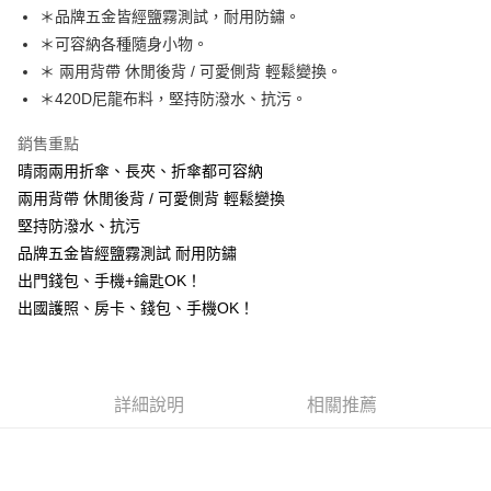
＊品牌五金皆經鹽霧測試，耐用防鏽。
街口支付
＊可容納各種隨身小物。
悠遊付
＊ 兩用背帶 休閒後背 / 可愛側背 輕鬆變換。
＊420D尼龍布料，堅持防潑水、抗污。
AFTEE先享後付
相關說明
銷售重點
【關於「AFTEE先享後付」】
晴雨兩用折傘、長夾、折傘都可容納
ATM付款
AFTEE先享後付是「在收到商品之後才付款」的支付方式。 讓您購物簡單
便利好安心！
兩用背帶 休閒後背 / 可愛側背 輕鬆變換
１．簡單：不需註冊會員、不需綁卡、不需儲值。
堅持防潑水、抗污
運送方式
２．便利：只要手機號碼，簡訊認證，即可結帳。
品牌五金皆經鹽霧測試 耐用防鏽
３．安心：先確認商品／服務後，再付款。
全家取貨付款
出門錢包、手機+鑰匙OK！
每筆NT$60，滿NT$1,000(含以上)免運費
【「AFTEE先享後付」結帳流程】
出國護照、房卡、錢包、手機OK！
１．於結帳方式選擇「AFTEE先享後付」後，將跳轉至「AFTEE先享後付」
付款後全家取貨
結帳頁面，進行簡訊認證並確認金額後，即可完成結帳。
２．訂單成立數日內，您將收到繳費通知簡訊。
每筆NT$60，滿NT$1,000(含以上)免運費
３．收到繳費通知簡訊後14天內，點擊此簡訊中的連結，可透過四大超商／
ATM／網路銀行／等多元方式進行付款，方視為交易完成。
萊爾富取貨付款
詳細說明
相關推薦
※ 請注意：結帳手續完成當下不需立刻繳費，但若您需要取消訂單，請聯絡
每筆NT$100
購買商品的店家。未經商家同意取消之訂單仍視為有效，需透過AFTEE先享
後付繳納相關費用。
付款後萊爾富取貨
※ 交易是否成功請以「AFTEE先享後付 」之結帳頁面顯示為準，若有關於