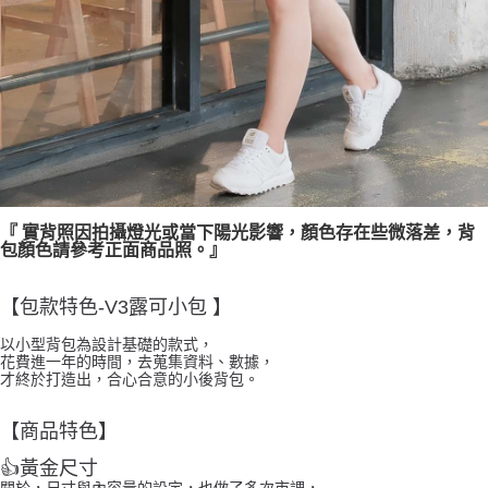
『 實背照因拍攝燈光或當下陽光影響，顏色存在些微落差，背
包顏色請參考正面商品照。』
【包款特色-V3露可小包
】
以小型背包為設計基礎的款式，
花費進一年的時間，去蒐集資料、數據，
才終於打造出，合心合意的小後背包。
【商品特色】
👍
黃金尺寸
關於，尺寸與內容量的設定，也做了多次市調，