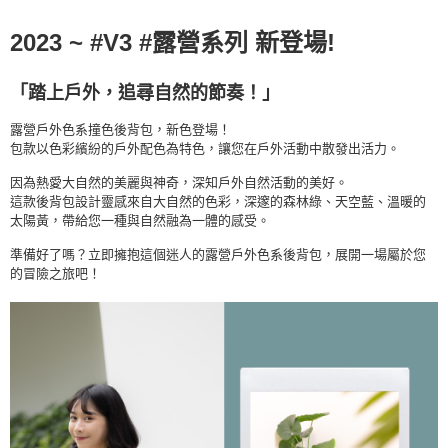
是否繳費成功／繳費後需取消欲退款等相關疑問，請聯繫「AFTEE先享後付
每筆NT$100
客戶支援中心」
https://netprotections.freshdesk.com/support/home
2023 ~ #V3 #露營系列 新登場!
7-11取貨付款
【注意事項】
１．透過由恩沛科技股份有限公司提供之「AFTEE先享後付」服務完成之交
每筆NT$60，滿NT$1,000(含以上)免運費
「踏上戶外，追尋自然的節奏！」
易，需依本服務之必要範圍內提供個人資料，並將交易相關給付款項請求債
權轉讓予恩沛科技股份有限公司。
付款後7-11取貨
２．關於個人資料處理事宜，請瀏覽以下網址：
露營戶外色系撞色後背包，新色登場！
每筆NT$60，滿NT$888(含以上)免運費
https://aftee.tw/terms/#terms3
包款以色彩繽紛的戶外配色為特色，讓您在戶外活動中散發出活力。
３．未成年的使用者請事先徵得法定代理人或監護人之同意方可使用
通盈貨運宅配
「AFTEE先享後付」，若未經同意申辦者引起之損失，本公司不負相關責
因為熱愛大自然的美麗與神奇，深知戶外自然活動的美好。
任。
這款後背包設計靈感來自大自然的色彩，深邃的森林綠、天空藍、溫暖的
每筆NT$120
４．使用「AFTEE先享後付」時，將依據個別帳號之用戶狀況，依本公司即
太陽黃，帶給您一種與自然融為一體的感受。
時審查核予不同之上限額度；若仍有額度不足之情形，本公司將視審查結果
海外／順豐到付運費
查看運費
請求用戶進行身份認證。
準備好了嗎？立即擁抱這個迷人的露營戶外色系後背包，展開一場屬於您
５．嚴禁一人註冊多個帳號或使用他人資訊註冊。若發現惡意使用之情形，
的冒險之旅吧！
恩沛科技股份有限公司將有權停止該用戶之使用額度並採取法律行動。