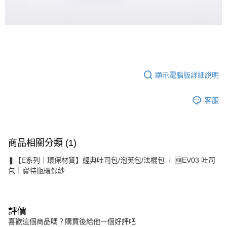
顯示電腦版詳細說明
客服
商品相關分類 (1)
❚【E系列｜環保材質】經典吐司包/泡芙包/法棍包
🆕EV03 吐司
包｜寶特瓶環保紗
評價
喜歡這個商品嗎？購買後給他一個好評吧