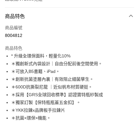
付款方式
商品特色
信用卡一次付款
商品編號
超商取貨付款
8004812
LINE Pay
商品特色
Apple Pay
* 升級全環保面料，輕量化10%
＊獨創新式內袋設計｜自由分配前後空間使用。
街口支付
＊可放入B5書籍、iPad。
悠遊付
＊創新抗菌塗層內裏｜有效阻止細菌孳生。
＊600D抗撕裂尼龍 ｜近似帆布材質硬挺。
AFTEE先享後付
＊採用【GRS全球回收標準】認證寶特瓶紗製成
相關說明
＊獨家訂製【保特瓶瓶蓋五金扣】。
【關於「AFTEE先享後付」】
ATM付款
AFTEE先享後付是「在收到商品之後才付款」的支付方式。 讓您購物簡單
＊YKK拉鍊x品牌板手拉鍊片
便利好安心！
＊抗菌×環保×機能。
１．簡單：不需註冊會員、不需綁卡、不需儲值。
運送方式
２．便利：只要手機號碼，簡訊認證，即可結帳。
３．安心：先確認商品／服務後，再付款。
全家取貨付款