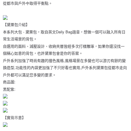
每筆NT$100
購買商品的店家。未經商家同意取消之訂單仍視為有效，需透過AFTEE先享
從都市與戶外中取得平衡點。
後付繳納相關費用。
付款後萊爾富取貨
※ 交易是否成功請以「AFTEE先享後付 」之結帳頁面顯示為準，若有關於
是否繳費成功／繳費後需取消欲退款等相關疑問，請聯繫「AFTEE先享後付
每筆NT$100
客戶支援中心」
https://netprotections.freshdesk.com/support/home
【黛栗包介紹】
7-11取貨付款
本系列大包 - 黛栗包，取自英文Daily Bag諧音，想做一個可以融入所有日
【注意事項】
常生活場景的背包。
１．透過由恩沛科技股份有限公司提供之「AFTEE先享後付」服務完成之交
每筆NT$60，滿NT$1,000(含以上)免運費
易，需依本服務之必要範圍內提供個人資料，並將交易相關給付款項請求債
自選用的面料、減壓設計、收納夾層皆經多次打樣雕琢，如果你還沒找一
權轉讓予恩沛科技股份有限公司。
付款後7-11取貨
個稱心如意的背包，也許黛栗包會是你的答案。
２．關於個人資料處理事宜，請瀏覽以下網址：
每筆NT$60，滿NT$888(含以上)免運費
https://aftee.tw/terms/#terms3
戶外系列加強了時尚有趣的撞色風格,風格場景在多變也可以游刃有餘的變
３．未成年的使用者請事先徵得法定代理人或監護人之同意方可使用
換造型,功能性的內袋更加強了不只好看也實用,戶外系列黛栗包從都市走向
通盈貨運宅配
「AFTEE先享後付」，若未經同意申辦者引起之損失，本公司不負相關責
戶外都可以滿足您多變的要求。
任。
每筆NT$120
４．使用「AFTEE先享後付」時，將依據個別帳號之用戶狀況，依本公司即
商品圖:
時審查核予不同之上限額度；若仍有額度不足之情形，本公司將視審查結果
海外／順豐到付運費
查看運費
黑配紫:
請求用戶進行身份認證。
５．嚴禁一人註冊多個帳號或使用他人資訊註冊。若發現惡意使用之情形，
恩沛科技股份有限公司將有權停止該用戶之使用額度並採取法律行動。
【實背示意】