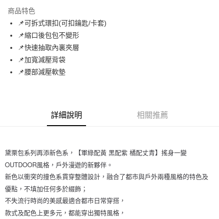
LINE Pay
商品特色
Apple Pay
📌可拆式環扣(可扣鑰匙/卡套)
📌縮口後包包不變形
街口支付
📌快速抽取內裏夾層
悠遊付
📌加寬減壓背袋
📌腰部減壓軟墊
AFTEE先享後付
相關說明
【關於「AFTEE先享後付」】
ATM付款
AFTEE先享後付是「在收到商品之後才付款」的支付方式。 讓您購物簡單
詳細說明
相關推薦
便利好安心！
１．簡單：不需註冊會員、不需綁卡、不需儲值。
運送方式
２．便利：只要手機號碼，簡訊認證，即可結帳。
３．安心：先確認商品／服務後，再付款。
全家取貨付款
黛栗包系列再添新色系，【軍綠配黃 黑配紫 橘配丈青】搖身一變
每筆NT$60，滿NT$1,000(含以上)免運費
【「AFTEE先享後付」結帳流程】
OUTDOOR風格，戶外漫遊的新夥伴。
１．於結帳方式選擇「AFTEE先享後付」後，將跳轉至「AFTEE先享後付」
新色以衝突的撞色系貫穿整體設計，融合了都市與戶外兩種風格的特色及
付款後全家取貨
結帳頁面，進行簡訊認證並確認金額後，即可完成結帳。
２．訂單成立數日內，您將收到繳費通知簡訊。
優點，不填加任何多於綴飾；
每筆NT$60，滿NT$1,000(含以上)免運費
３．收到繳費通知簡訊後14天內，點擊此簡訊中的連結，可透過四大超商／
不失流行時尚的美感最適合都市日常穿搭，
ATM／網路銀行／等多元方式進行付款，方視為交易完成。
萊爾富取貨付款
款式及配色上更多元，都能穿出獨特風格，
※ 請注意：結帳手續完成當下不需立刻繳費，但若您需要取消訂單，請聯絡