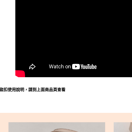
【注意事
7-11取貨
１．透過由
交易，需
每筆NT$6
求債權轉
２．關於
付款後7-1
https://aft
每筆NT$6
３．未成
「AFTE
通盈貨運
任。
４．使用「
每筆NT$1
即時審查
結果請求
海外／順
５．嚴禁
形，恩沛
動。
防盜扣使用說明，請到上面商品頁查看