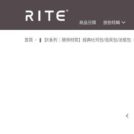
商品分類
旅拍特輯
首頁
❚【E系列｜環保材質】經典吐司包/泡芙包/法棍包