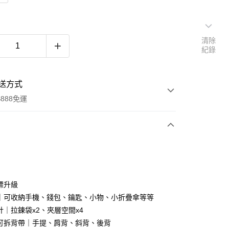
清除
紀錄
送方式
888免運
次付款
付款
標升級
納｜可收納手機、錢包、鑰匙、小物、小折疊傘等等
計｜拉鍊袋x2、夾層空間x4
法可拆背帶｜手提、肩背、斜背、後背