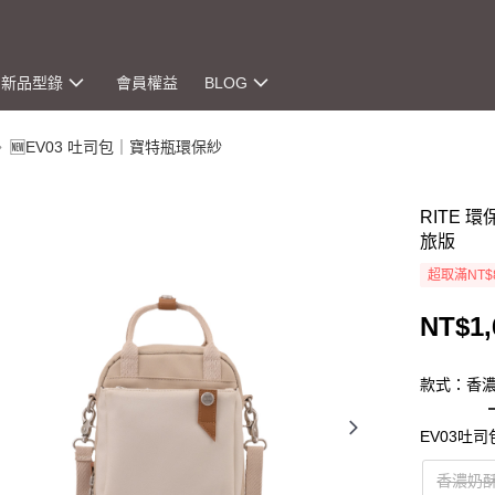
新品型錄
會員權益
BLOG
🆕EV03 吐司包｜寶特瓶環保紗
RITE 
旅版
超取滿NT$
NT$1,
款式：香
EV03吐
香濃奶