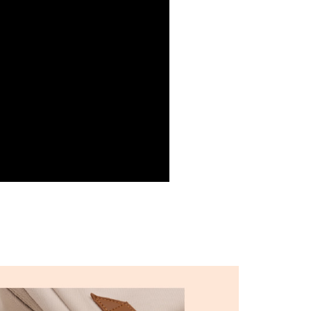
項】
付款
恩沛科技股份有限公司提供之「AFTEE先享後付」服務完成之
依本服務之必要範圍內提供個人資料，並將交易相關給付款項請
0，滿NT$1,000(含以上)免運費
讓予恩沛科技股份有限公司。
個人資料處理事宜，請瀏覽以下網址：
1取貨
ee.tw/terms/#terms3
0，滿NT$888(含以上)免運費
年的使用者請事先徵得法定代理人或監護人之同意方可使用
E先享後付」，若未經同意申辦者引起之損失，本公司不負相關責
宅配
AFTEE先享後付」時，將依據個別帳號之用戶狀況，依本公司
20
核予不同之上限額度；若仍有額度不足之情形，本公司將視審查
用戶進行身份認證。
豐到付運費
查看運費
一人註冊多個帳號或使用他人資訊註冊。若發現惡意使用之情
科技股份有限公司將有權停止該用戶之使用額度並採取法律行