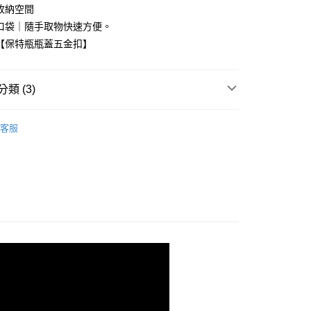
收納空間
口袋｜隨手取物快速方便。
享後付
【保特瓶瓶蓋五金扣】
FTEE先享後付」】
先享後付是「在收到商品之後才付款」的支付方式。 讓您購物簡單
類 (3)
心！
：不需註冊會員、不需綁卡、不需儲值。
｜環保材質】經典吐司包/泡芙包/法棍包
🆕EV03 吐司
：只要手機號碼，簡訊認證，即可結帳。
客服
瓶環保紗
：先確認商品／服務後，再付款。
付款
 30
EE先享後付」結帳流程】
0，滿NT$1,000(含以上)免運費
方式選擇「AFTEE先享後付」後，將跳轉至「AFTEE先享後
品
頁面，進行簡訊認證並確認金額後，即可完成結帳。
家取貨
成立數日內，您將收到繳費通知簡訊。
費通知簡訊後14天內，點擊此簡訊中的連結，可透過四大超商
0，滿NT$1,000(含以上)免運費
網路銀行／等多元方式進行付款，方視為交易完成。
：結帳手續完成當下不需立刻繳費，但若您需要取消訂單，請聯
貨付款
的店家。未經商家同意取消之訂單仍視為有效，需透過AFTEE
繳納相關費用。
00
否成功請以「AFTEE先享後付 」之結帳頁面顯示為準，若有關於
功／繳費後需取消欲退款等相關疑問，請聯繫「AFTEE先享後
爾富取貨
援中心」
https://netprotections.freshdesk.com/support/home
00