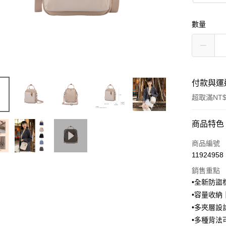
數量
付款與運
超取滿NT$
付款方式
商品特色
信用卡一
商品編號
11924958
超商取貨
銷售重點
LINE Pay
•全新防盜
•容量收
Apple Pay
•多夾層設
街口支付
•多種背