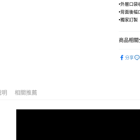
•外層口袋
悠遊付
•背面後幅
AFTEE先
•獨家訂製
相關說明
【關於「A
ATM付款
AFTEE
商品相關分
便利好安
１．簡單
❚【E系列
２．便利
運送方式
分享
包｜寶特
３．安心
全家取貨
🔥熱銷TOP
【「AFT
每筆NT$6
１．於結帳
❤️‍🔥最新商
付」結帳
付款後全
２．訂單
說明
相關推薦
３．收到繳
每筆NT$6
／ATM／
※ 請注意
萊爾富取
絡購買商品
先享後付
每筆NT$1
※ 交易是
是否繳費成
付款後萊
付客戶支
每筆NT$1