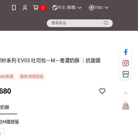
0
中文 (繁體)
TWD
環保紗系列 EV03 吐司包－M－香濃奶酥 ｜抗菌國
888免運
國家/地區配送
680
濃奶酥
司包M國旅版
酥