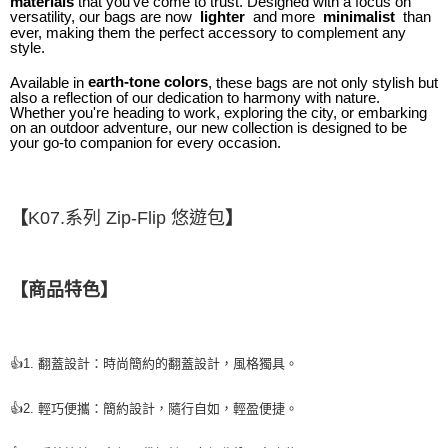
that you’ve come to trust. Designed with a focus on
materials
versatility, our bags are now
and more
than
lighter
minimalist
ever, making them the perfect accessory to complement any
style.
Available in
, these bags are not only stylish but
earth-tone colors
also a reflection of our dedication to harmony with nature.
Whether you're heading to work, exploring the city, or embarking
on an outdoor adventure, our new collection is designed to be
your go-to companion for every occasion.
【
K07.系列
Zip-Flip 悠遊包
】
【商品特色】
👍
1. 翻蓋設計：時尚簡約的翻蓋設計，風格獨具。
👍
2. 輕巧便攜：簡約設計，隨行自如，輕盈便捷。