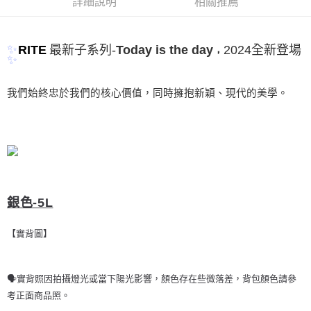
詳細說明
相關推薦
付款後全家取貨
結帳頁面，進行簡訊認證並確認金額後，即可完成結帳。
２．訂單成立數日內，您將收到繳費通知簡訊。
每筆NT$60，滿NT$1,000(含以上)免運費
３．收到繳費通知簡訊後14天內，點擊此簡訊中的連結，可透過四大超商／
ATM／網路銀行／等多元方式進行付款，方視為交易完成。
萊爾富取貨付款
✨
2024全新登場
-
最新子系列
RITE
Today is the day
，
※ 請注意：結帳手續完成當下不需立刻繳費，但若您需要取消訂單，請聯絡
✨
每筆NT$100
購買商品的店家。未經商家同意取消之訂單仍視為有效，需透過AFTEE先享
後付繳納相關費用。
付款後萊爾富取貨
※ 交易是否成功請以「AFTEE先享後付 」之結帳頁面顯示為準，若有關於
我們始終忠於我們的核心價值，同時擁抱新穎、現代的美學。
是否繳費成功／繳費後需取消欲退款等相關疑問，請聯繫「AFTEE先享後付
每筆NT$100
客戶支援中心」
https://netprotections.freshdesk.com/support/home
7-11取貨付款
【注意事項】
１．透過由恩沛科技股份有限公司提供之「AFTEE先享後付」服務完成之交
每筆NT$60，滿NT$1,000(含以上)免運費
易，需依本服務之必要範圍內提供個人資料，並將交易相關給付款項請求債
權轉讓予恩沛科技股份有限公司。
付款後7-11取貨
２．關於個人資料處理事宜，請瀏覽以下網址：
每筆NT$60，滿NT$888(含以上)免運費
銀色-5L
https://aftee.tw/terms/#terms3
３．未成年的使用者請事先徵得法定代理人或監護人之同意方可使用
通盈貨運宅配
「AFTEE先享後付」，若未經同意申辦者引起之損失，本公司不負相關責
【實背圖】
任。
每筆NT$120
４．使用「AFTEE先享後付」時，將依據個別帳號之用戶狀況，依本公司即
時審查核予不同之上限額度；若仍有額度不足之情形，本公司將視審查結果
海外／順豐到付運費
查看運費
請求用戶進行身份認證。
🗣實背照因拍攝燈光或當下陽光影響，顏色存在些微落差，背包顏色請參
５．嚴禁一人註冊多個帳號或使用他人資訊註冊。若發現惡意使用之情形，
考正面商品照。
恩沛科技股份有限公司將有權停止該用戶之使用額度並採取法律行動。