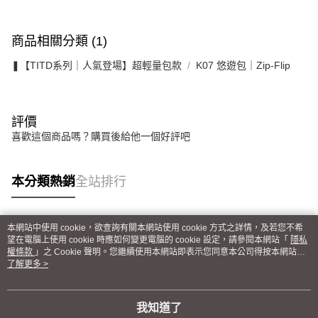
商品相關分類 (1)
❚【TITD系列｜人氣登場】超輕量包款
K07 悠遊包｜Zip-Flip
評價
喜歡這個商品嗎？購買後給他一個好評吧
本分類熱銷
全站排行
本網站中使用 cookie，欲查詢有關本網站使用 cookie 方式之詳情，及若您不希
熱門標籤
望在電腦上使用 cookie 時應如何變更電腦的 cookie 設定，請參閱本網站「
隱私
權條款
」之 Cookie 聲明。您繼續使用本網站即表示您同意本公司得按本網站使
用條款之 Cookie 聲明使用 cookie。
了解更多 >
我知道了