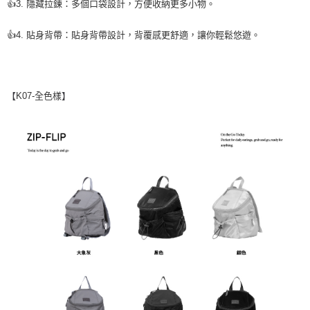
👍
3. 隱藏拉鍊：多個口袋設計，方便收納更多小物。
👍
4. 貼身背帶：貼身背帶設計，背覆感更舒適，讓你輕鬆悠遊。
K07-全色樣
【
】