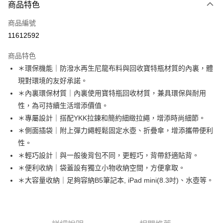
商品特色
信用卡一次付款
商品編號
超商取貨付款
11612592
LINE Pay
商品特色
Apple Pay
＊環保機能｜防潑水再生尼龍布料與回收寶特瓶材質的內裏，體
現對環境的友好承諾。
街口支付
＊內裏環保材質｜內裏使用寶特瓶回收材質，兼具環保與耐用
悠遊付
性，為可持續生活增添價值。
＊專屬設計｜搭配YKK拉鍊和簡約細緻拉繩，增添時尚細節。
AFTEE先享後付
＊側面插袋｜附上彈力繩輕鬆固定水壺、折疊傘，增添攜帶便利
相關說明
性。
【關於「AFTEE先享後付」】
ATM付款
AFTEE先享後付是「在收到商品之後才付款」的支付方式。 讓您購物簡單
＊輕巧設計｜與一般後背包不同，更輕巧，背帶舒適貼背。
便利好安心！
＊便利收納｜袋蓋設有獨立小物收納空間，方便拿取。
１．簡單：不需註冊會員、不需綁卡、不需儲值。
運送方式
＊大容量收納｜足夠容納B5筆記本, iPad mini(8.3吋)、水壺等。
２．便利：只要手機號碼，簡訊認證，即可結帳。
３．安心：先確認商品／服務後，再付款。
全家取貨付款
每筆NT$60，滿NT$1,000(含以上)免運費
【「AFTEE先享後付」結帳流程】
１．於結帳方式選擇「AFTEE先享後付」後，將跳轉至「AFTEE先享後付」