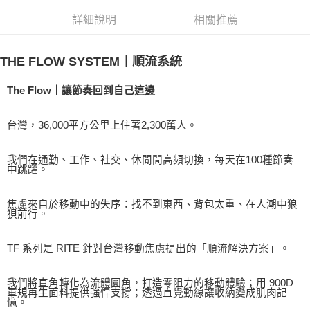
每筆NT$100
購買商品的店家。未經商家同意取消之訂單仍視為有效，需透過AFTEE先享
後付繳納相關費用。
詳細說明
相關推薦
付款後萊爾富取貨
※ 交易是否成功請以「AFTEE先享後付 」之結帳頁面顯示為準，若有關於
是否繳費成功／繳費後需取消欲退款等相關疑問，請聯繫「AFTEE先享後付
每筆NT$100
客戶支援中心」
https://netprotections.freshdesk.com/support/home
THE FLOW SYSTEM｜順流系統
7-11取貨付款
【注意事項】
The Flow｜讓節奏回到自己這邊
１．透過由恩沛科技股份有限公司提供之「AFTEE先享後付」服務完成之交
每筆NT$60，滿NT$1,000(含以上)免運費
易，需依本服務之必要範圍內提供個人資料，並將交易相關給付款項請求債
權轉讓予恩沛科技股份有限公司。
付款後7-11取貨
台灣，36,000平方公里上住著2,300萬人。
２．關於個人資料處理事宜，請瀏覽以下網址：
每筆NT$60，滿NT$888(含以上)免運費
https://aftee.tw/terms/#terms3
３．未成年的使用者請事先徵得法定代理人或監護人之同意方可使用
我們在通勤、工作、社交、休閒間高頻切換，每天在100種節奏
通盈貨運宅配
「AFTEE先享後付」，若未經同意申辦者引起之損失，本公司不負相關責
中跳躍。
任。
每筆NT$120
４．使用「AFTEE先享後付」時，將依據個別帳號之用戶狀況，依本公司即
時審查核予不同之上限額度；若仍有額度不足之情形，本公司將視審查結果
焦慮來自於移動中的失序：找不到東西、背包太重、在人潮中狼
海外／順豐到付運費
查看運費
狽前行。
請求用戶進行身份認證。
５．嚴禁一人註冊多個帳號或使用他人資訊註冊。若發現惡意使用之情形，
恩沛科技股份有限公司將有權停止該用戶之使用額度並採取法律行動。
TF 系列是 RITE 針對台灣移動焦慮提出的「順流解決方案」。
我們將直角轉化為流體圓角，打造零阻力的移動體驗；用 900D
軍規再生面料提供強悍支撐；透過直覺動線讓收納變成肌肉記
憶。