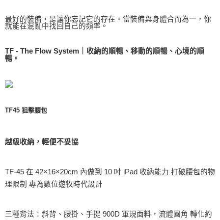
最好的裝備，是讓你忘記它的存在。當裝備與身體合而為一，你
就能在混亂中找回自己的頻率。
TF - The Flow System｜收納的順暢、移動的順暢、心境的順
暢。
TF45 狙擊腰包
越級收納，輕便不妥協
TF-45 在 42×16×20cm 內做到 10 吋 iPad 收納能力 打破腰包的物
理限制 專為數位遊牧時代設計
三種背法：斜背、腰掛、手提 900D 軍規面料，流體圓角 轉化約