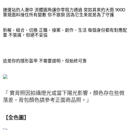
捷運站的人潮中 流體圓角讓你零阻力通過 突如其來的大雨 900D 
軍規面料接住所有變數 你不狼狽 因為它生來就是為了守護
拆解、組合、切換 正職、接案、創作、生活 每個身份都有對應配
置 不張揚，但絕不妥協
這是你的隱形盔甲 不需要證明，但始終可靠
『 實背照因拍攝燈光或當下陽光影響，顏色存在些微
落差，背包顏色請參考正面商品照。』
【全色圖
】