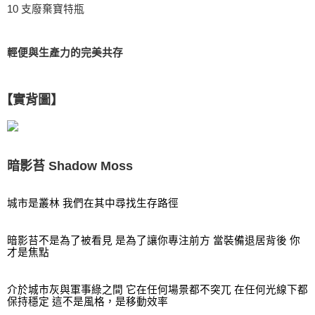
10 支廢棄寶特瓶
輕便與生產力的完美共存
【實背圖
】
暗影苔 Shadow Moss
城市是叢林 我們在其中尋找生存路徑
暗影苔不是為了被看見 是為了讓你專注前方 當裝備退居背後 你
才是焦點
介於城市灰與軍事綠之間 它在任何場景都不突兀 在任何光線下都
保持穩定 這不是風格，是移動效率