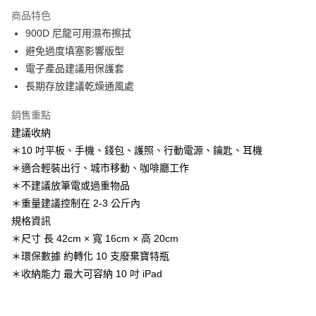
LINE Pay
商品特色
Apple Pay
900D 尼龍可用濕布擦拭
避免過度填塞影響版型
街口支付
電子產品建議用保護套
悠遊付
長期存放建議乾燥通風處
AFTEE先享後付
銷售重點
相關說明
建議收納
【關於「AFTEE先享後付」】
＊10 吋平板、手機、錢包、護照、行動電源、鑰匙、耳機
ATM付款
AFTEE先享後付是「在收到商品之後才付款」的支付方式。 讓您購物簡單
便利好安心！
＊適合輕裝出行、城市移動、咖啡廳工作
１．簡單：不需註冊會員、不需綁卡、不需儲值。
＊不建議放筆電或過重物品
運送方式
２．便利：只要手機號碼，簡訊認證，即可結帳。
＊重量建議控制在 2-3 公斤內
３．安心：先確認商品／服務後，再付款。
全家取貨付款
規格資訊
每筆NT$60，滿NT$1,000(含以上)免運費
【「AFTEE先享後付」結帳流程】
＊尺寸 長 42cm × 寬 16cm × 高 20cm
１．於結帳方式選擇「AFTEE先享後付」後，將跳轉至「AFTEE先享後付」
付款後全家取貨
＊環保數據 約轉化 10 支廢棄寶特瓶
結帳頁面，進行簡訊認證並確認金額後，即可完成結帳。
２．訂單成立數日內，您將收到繳費通知簡訊。
每筆NT$60，滿NT$1,000(含以上)免運費
＊收納能力 最大可容納 10 吋 iPad
３．收到繳費通知簡訊後14天內，點擊此簡訊中的連結，可透過四大超商／
ATM／網路銀行／等多元方式進行付款，方視為交易完成。
萊爾富取貨付款
※ 請注意：結帳手續完成當下不需立刻繳費，但若您需要取消訂單，請聯絡