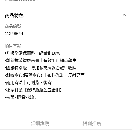
付款方式
商品特色
信用卡一次付款
商品編號
超商取貨付款
11248644
LINE Pay
銷售重點
Apple Pay
•升級全環保面料，輕量化10%
•創新抗菌塗層內裏｜有效阻止細菌孳生
街口支付
•國旅特別版｜增加多夾層適合旅行收納
悠遊付
•斜紋傘布(降落傘布) ｜布料光滑，反射亮面
•兩用背法｜可側背、後背
AFTEE先享後付
•獨家訂製【保特瓶瓶蓋五金扣】
相關說明
•抗菌×環保×機能
【關於「AFTEE先享後付」】
ATM付款
AFTEE先享後付是「在收到商品之後才付款」的支付方式。 讓您購物簡單
便利好安心！
１．簡單：不需註冊會員、不需綁卡、不需儲值。
運送方式
２．便利：只要手機號碼，簡訊認證，即可結帳。
詳細說明
相關推薦
３．安心：先確認商品／服務後，再付款。
全家取貨付款