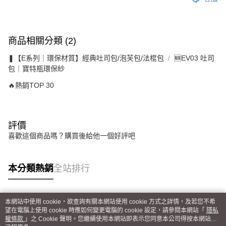
商品相關分類 (2)
❚【E系列｜環保材質】經典吐司包/泡芙包/法棍包
🆕EV03 吐司
包｜寶特瓶環保紗
🔥熱銷TOP 30
評價
喜歡這個商品嗎？購買後給他一個好評吧
本分類熱銷
全站排行
本網站中使用 cookie，欲查詢有關本網站使用 cookie 方式之詳情，及若您不希
熱門標籤
望在電腦上使用 cookie 時應如何變更電腦的 cookie 設定，請參閱本網站「
隱私
權條款
」之 Cookie 聲明。您繼續使用本網站即表示您同意本公司得按本網站使