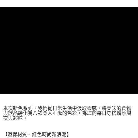
每筆NT$60，滿NT$1,000(含以上)免運費
【「AFTEE先享後付」結帳流程】
１．於結帳方式選擇「AFTEE先享後付」後，將跳轉至「AFTEE先享後付」
付款後全家取貨
結帳頁面，進行簡訊認證並確認金額後，即可完成結帳。
２．訂單成立數日內，您將收到繳費通知簡訊。
每筆NT$60，滿NT$1,000(含以上)免運費
３．收到繳費通知簡訊後14天內，點擊此簡訊中的連結，可透過四大超商／
ATM／網路銀行／等多元方式進行付款，方視為交易完成。
萊爾富取貨付款
※ 請注意：結帳手續完成當下不需立刻繳費，但若您需要取消訂單，請聯絡
每筆NT$100
購買商品的店家。未經商家同意取消之訂單仍視為有效，需透過AFTEE先享
後付繳納相關費用。
付款後萊爾富取貨
※ 交易是否成功請以「AFTEE先享後付 」之結帳頁面顯示為準，若有關於
是否繳費成功／繳費後需取消欲退款等相關疑問，請聯繫「AFTEE先享後付
每筆NT$100
客戶支援中心」
https://netprotections.freshdesk.com/support/home
7-11取貨付款
【注意事項】
１．透過由恩沛科技股份有限公司提供之「AFTEE先享後付」服務完成之交
每筆NT$60，滿NT$1,000(含以上)免運費
易，需依本服務之必要範圍內提供個人資料，並將交易相關給付款項請求債
權轉讓予恩沛科技股份有限公司。
付款後7-11取貨
２．關於個人資料處理事宜，請瀏覽以下網址：
每筆NT$60，滿NT$888(含以上)免運費
https://aftee.tw/terms/#terms3
本次新色系列，我們從日常生活中汲取靈感，將美味的食物
３．未成年的使用者請事先徵得法定代理人或監護人之同意方可使用
通盈貨運宅配
與飲品轉化為八款令人垂涎的色彩，為您的每日穿搭增添層
「AFTEE先享後付」，若未經同意申辦者引起之損失，本公司不負相關責
次與趣味。
任。
每筆NT$120
４．使用「AFTEE先享後付」時，將依據個別帳號之用戶狀況，依本公司即
時審查核予不同之上限額度；若仍有額度不足之情形，本公司將視審查結果
海外／順豐到付運費
查看運費
【
環保材質，綠色時尚新浪潮】
請求用戶進行身份認證。