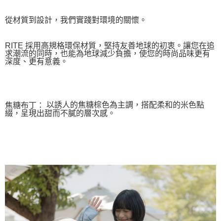
５．嚴禁一人註冊多個帳號或使用他人資訊註冊。若發現惡意使用之情形，
恩沛科技股份有限公司將有權停止該用戶之使用額度並採取法律行動。
從材質到設計，我們實踐對環境的關懷。
RITE 採用高規格環保材質，堅持友善地球的初衷。讓您在追
求潮流的同時，也能為地球減少負擔，使您的時尚品味更有
深度、更有意義
。
以誘人的焦糖棕色為主調，搭配柔和的米色點
焦糖布丁
：
綴，呈現出甜而不膩的層次感。