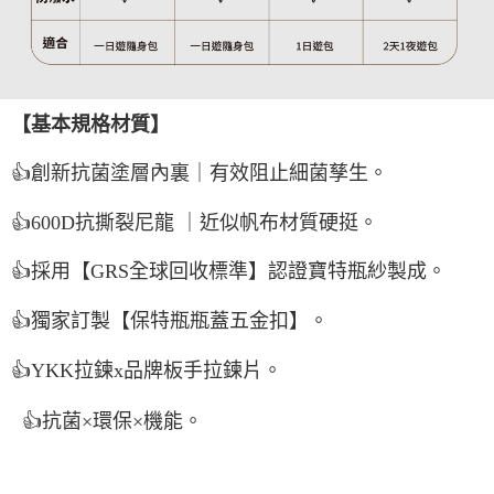
【基本規格材質】
👍創新抗菌塗層內裏｜有效阻止細菌孳生。
👍600D抗撕裂尼龍 ｜近似帆布材質硬挺。
👍採用【GRS全球回收標準】認證寶特瓶紗製成。
👍獨家訂製【保特瓶瓶蓋五金扣】。
👍YKK拉鍊x品牌板手拉鍊片。
👍抗菌×環保×機能。