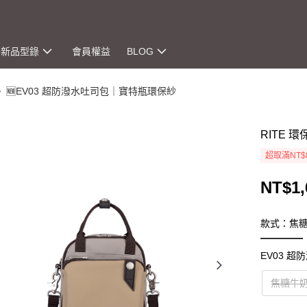
新品型錄
會員權益
BLOG
🆕EV03 超防潑水吐司包｜寶特瓶環保紗
RITE 
超取滿NT$
NT$1,
款式：焦
EV03 
焦糖牛