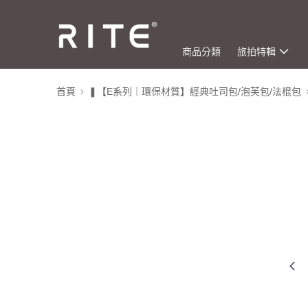
商品分類
旅拍特輯
首頁
❚【E系列｜環保材質】經典吐司包/泡芙包/法棍包