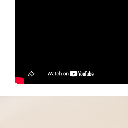
7-11取貨
１．透過由
交易，需
每筆NT$6
求債權轉
２．關於
付款後7-1
https://aft
每筆NT$6
３．未成
「AFTE
通盈貨運
任。
４．使用「
每筆NT$1
即時審查
結果請求
海外／順
５．嚴禁
形，恩沛
動。