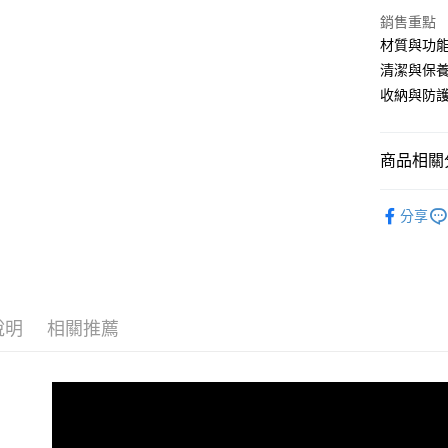
銷售重點
AFTEE先
材質與功
相關說明
清潔與保
【關於「A
ATM付款
收納與防
AFTEE
便利好安
１．簡單
２．便利
運送方式
商品相關分
３．安心
全家取貨
❚【E系列
【「AFT
分享
每筆NT$6
潑水吐司
１．於結帳
付」結帳
付款後全
２．訂單
３．收到繳
每筆NT$6
／ATM／
※ 請注意
萊爾富取
說明
相關推薦
絡購買商品
先享後付
每筆NT$1
※ 交易是
是否繳費成
付款後萊
付客戶支
每筆NT$1
【注意事