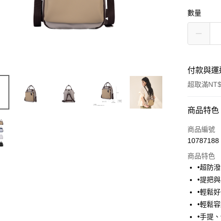
數量
付款與運
超取滿NT$
付款方式
商品特色
信用卡一
商品編號
10787188
超商取貨
商品特色
LINE Pay
•超防
•提把
Apple Pay
•輕鬆
街口支付
•輕鬆
•手提
悠遊付