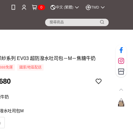
0
中文 (繁體)
TWD
環保紗系列 EV03 超防潑水吐司包－M－焦糖牛奶
888免運
國家/地區配送
680
糖牛奶
超防潑水吐司包M
奶