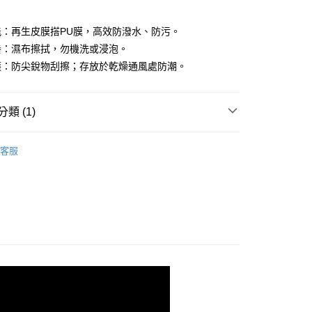
享後付
能：再生皮膜搭PU膜，高效防潑水、防污。
養：濕布擦拭，勿機洗或浸泡。
FTEE先享後付」】
護：防尖銳物刮擦；存放於乾燥通風處防潮。
先享後付是「在收到商品之後才付款」的支付方式。 讓您購物簡單
心！
：不需註冊會員、不需綁卡、不需儲值。
：只要手機號碼，簡訊認證，即可結帳。
類 (1)
：先確認商品／服務後，再付款。
付款
｜環保材質】經典吐司包/泡芙包/法棍包
🆕EV03 超防
EE先享後付」結帳流程】
客服
0，滿NT$1,000(含以上)免運費
包｜寶特瓶環保紗
方式選擇「AFTEE先享後付」後，將跳轉至「AFTEE先享後
頁面，進行簡訊認證並確認金額後，即可完成結帳。
家取貨
成立數日內，您將收到繳費通知簡訊。
費通知簡訊後14天內，點擊此簡訊中的連結，可透過四大超商
0，滿NT$1,000(含以上)免運費
網路銀行／等多元方式進行付款，方視為交易完成。
：結帳手續完成當下不需立刻繳費，但若您需要取消訂單，請聯
貨付款
的店家。未經商家同意取消之訂單仍視為有效，需透過AFTEE
繳納相關費用。
00
否成功請以「AFTEE先享後付 」之結帳頁面顯示為準，若有關於
功／繳費後需取消欲退款等相關疑問，請聯繫「AFTEE先享後
爾富取貨
援中心」
https://netprotections.freshdesk.com/support/home
00
項】