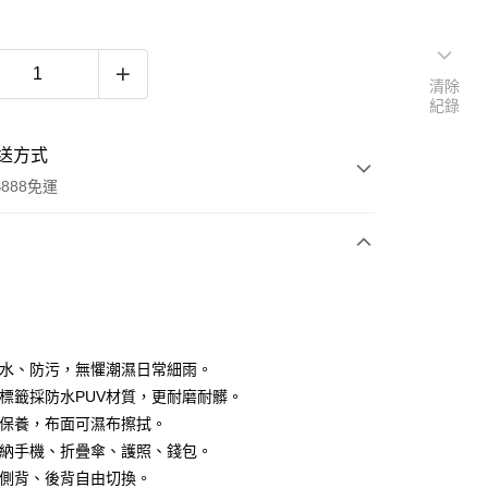
清除
紀錄
送方式
888免運
次付款
付款
潑水、防污，無懼潮濕日常細雨。
與標籤採防水PUV材質，更耐磨耐髒。
好保養，布面可濕布擦拭。
容納手機、折疊傘、護照、錢包。
、側背、後背自由切換。