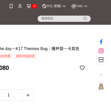
0
中文 (繁體)
TWD
is the day－K17 Thermos Bag｜暖杯袋－卡其色
888免運
國家/地區配送
080