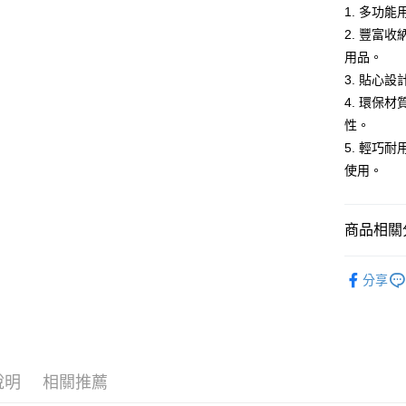
1. 多功
２．便利
運送方式
３．安心
2. 豐富
全家取貨
用品。
【「AFT
每筆NT$6
3. 貼心
１．於結帳
付」結帳
4. 環保
付款後全
２．訂單
性。
３．收到繳
每筆NT$6
／ATM／
5. 輕巧
※ 請注意
使用。
萊爾富取
絡購買商品
先享後付
每筆NT$1
※ 交易是
是否繳費成
付款後萊
商品相關分
付客戶支
每筆NT$1
❚【TIT
【注意事
分享
Hug
7-11取貨
１．透過由
交易，需
每筆NT$6
❚【配件小
求債權轉
２．關於
付款後7-1
https://aft
每筆NT$6
３．未成
說明
相關推薦
「AFTE
通盈貨運