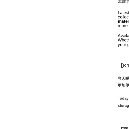
無論
Latest
colle
mater
more
Availa
Wheth
your 
【
K
今天
更加
Today’
storag