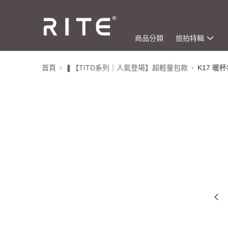
商品分類
旅拍特輯
首頁
❚【TITD系列｜人氣登場】超輕量包款
K17 暖杯