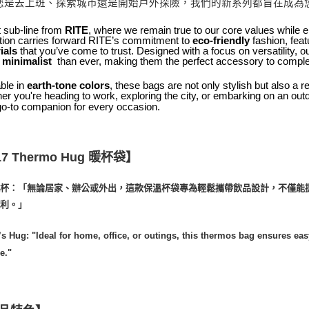
您是去上班、探索城市還是開始戶外探險，我們的新系列都旨在成為
 sub-line from
, where we remain true to our core values while 
RITE
ction carries forward RITE’s commitment to
fashion, feat
eco-friendly
that you’ve come to trust. Designed with a focus on versatility,
ials
than ever, making them the perfect accessory to compl
minimalist
ble in
, these bags are not only stylish but also a r
earth-tone colors
er you're heading to work, exploring the city, or embarking on an out
go-to companion for every occasion.
17
】
Thermo Hug
暖杯袋
暖杯：「無論居家、辦公或外出，這款保溫杯袋專為輕鬆攜帶飲品設計，不僅能
便利。」
s Hug: "Ideal for home, office, or outings, this thermos bag ensures easy
e."