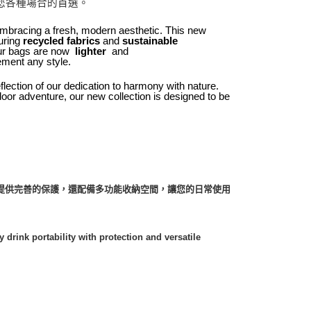
您各種場合的首選。
embracing a fresh, modern aesthetic. This new
uring
and
recycled fabrics
sustainable
 our bags are now
and
lighter
ement any style.
eflection of our dedication to harmony with nature.
door adventure, our new collection is designed to be
提供完善的保護，還配備多功能收納空間，讓您的日常使用
 drink portability with protection and versatile