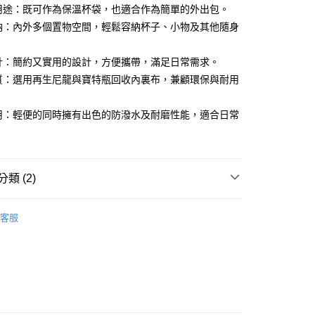
能用途：既可作為保溫杯袋，也適合作為簡單的外出包。
：只要手機號碼，簡訊認證，即可結帳。
：先確認商品／服務後，再付款。
收納：內外多個置物空間，輕鬆容納杯子、小物及其他隨身
付款
EE先享後付」結帳流程】
0，滿NT$1,000(含以上)免運費
設計：簡約又實用的設計，方便攜帶，滿足日常需求。
方式選擇「AFTEE先享後付」後，將跳轉至「AFTEE先享後
頁面，進行簡訊認證並確認金額後，即可完成結帳。
材質：選用再生尼龍與寶特瓶回收內裏布，兼顧環保與耐用
家取貨
成立數日內，您將收到繳費通知簡訊。
費通知簡訊後14天內，點擊此簡訊中的連結，可透過四大超商
0，滿NT$1,000(含以上)免運費
網路銀行／等多元方式進行付款，方視為交易完成。
耐用：輕便的同時擁有出色的防潑水及耐磨性能，適合日常
：結帳手續完成當下不需立刻繳費，但若您需要取消訂單，請聯
貨付款
的店家。未經商家同意取消之訂單仍視為有效，需透過AFTEE
繳納相關費用。
00
否成功請以「AFTEE先享後付 」之結帳頁面顯示為準，若有關於
功／繳費後需取消欲退款等相關疑問，請聯繫「AFTEE先享後
爾富取貨
類 (2)
援中心」
https://netprotections.freshdesk.com/support/home
00
D系列｜人氣登場】超輕量包款
K17 暖杯袋｜Thermo
項】
客服
付款
恩沛科技股份有限公司提供之「AFTEE先享後付」服務完成之
依本服務之必要範圍內提供個人資料，並將交易相關給付款項請
0，滿NT$1,000(含以上)免運費
物】雞蛋包/背帶/北極熊
讓予恩沛科技股份有限公司。
個人資料處理事宜，請瀏覽以下網址：
1取貨
ee.tw/terms/#terms3
0，滿NT$888(含以上)免運費
年的使用者請事先徵得法定代理人或監護人之同意方可使用
E先享後付」，若未經同意申辦者引起之損失，本公司不負相關責
宅配