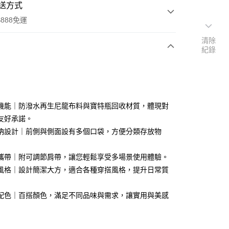
送方式
888免運
清除
紀錄
次付款
付款
機能｜防潑水再生尼龍布料與寶特瓶回收材質，體現對
友好承諾。
納設計｜前側與側面設有多個口袋，方便分類存放物
攜帶｜附可調節肩帶，讓您輕鬆享受多場景使用體驗。
風格｜設計簡潔大方，適合各種穿搭風格，提升日常質
享後付
配色｜百搭顏色，滿足不同品味與需求，讓實用與美感
FTEE先享後付」】
先享後付是「在收到商品之後才付款」的支付方式。 讓您購物簡單
心！
：不需註冊會員、不需綁卡、不需儲值。