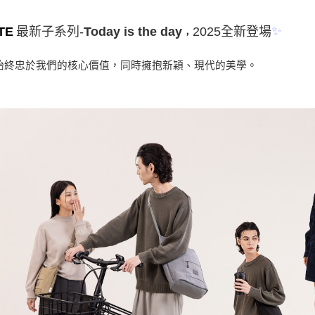
任。
４．使用「
每筆NT$1
即時審查
✨
2025全新登場
-
最新子系列
TE
Today is the day
，
結果請求
海外／順
５．嚴禁
形，恩沛
始終忠於我們的核心價值，同時擁抱新穎、現代的美學。
動。