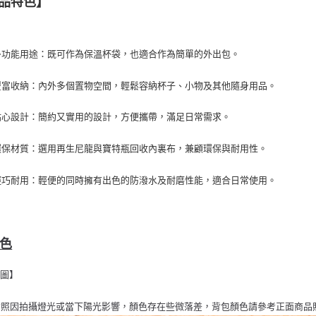
品特色】
 多功能用途：既可作為保溫杯袋，也適合作為簡單的外出包。
 豐富收納：內外多個置物空間，輕鬆容納杯子、小物及其他隨身用品。
 貼心設計：簡約又實用的設計，方便攜帶，滿足日常需求。
 環保材質：選用再生尼龍與寶特瓶回收內裏布，兼顧環保與耐用性。
 輕巧耐用：輕便的同時擁有出色的防潑水及耐磨性能，適合日常使用。
色
背圖】
背照因拍攝燈光或當下陽光影響，顏色存在些微落差，背包顏色請參考正面商品