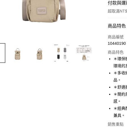
付款與運
超取滿NT$
付款方式
商品特色
信用卡一
商品編號
10440190
超商取貨
商品特色
LINE Pay
＊環保
環境的
Apple Pay
＊多收
街口支付
品。
＊舒適
悠遊付
＊簡約
AFTEE先
感。
相關說明
＊經典
【關於「A
ATM付款
兼具。
AFTEE
便利好安
銷售重點
１．簡單